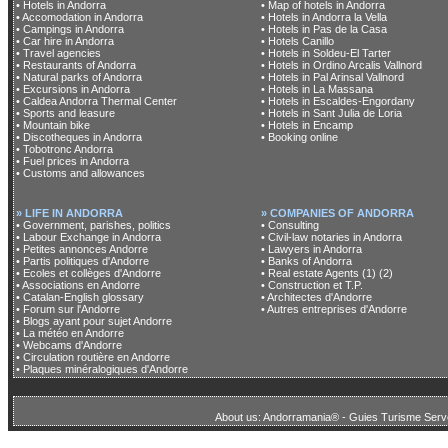
• Hotels in Andorra
• Map of hotels in Andorra
• Accomodation in Andorra
• Hotels in Andorra la Vella
• Campings in Andorra
• Hotels in Pas de la Casa
• Car hire in Andorra
• Hotels Canillo
• Travel agencies
• Hotels in Soldeu-El Tarter
• Restaurants of Andorra
• Hotels in Ordino Arcalis Vallnord
• Natural parks of Andorra
• Hotels in Pal Arinsal Vallnord
• Excursions in Andorra
• Hotels in La Massana
• Caldea Andorra Thermal Center
• Hotels in Escaldes-Engordany
• Sports and leasure
• Hotels in Sant Julia de Loria
• Mountain bike
• Hotels in Encamp
• Discotheques in Andorra
• Booking online
• Tobotronc Andorra
• Fuel prices in Andorra
• Customs and allowances
» LIFE IN ANDORRA
» COMPANIES OF ANDORRA
• Government, parishes, politics
• Consulting
• Labour Exchange in Andorra
• Civil-law notaries in Andorra
• Petites annonces Andorre
• Lawyers in Andorra
• Partis politiques d'Andorre
• Banks of Andorra
• Ecoles et collèges d'Andorre
• Real estate Agents (1)
(2)
• Associations en Andorre
• Construction et T.P.
• Catalan-English glossary
• Architectes d'Andorre
• Forum sur l'Andorre
• Autres entreprises d'Andorre
• Blogs ayant pour sujet Andorre
• La météo en Andorre
• Webcams d'Andorre
• Circulation routière en Andorre
• Plaques minéralogiques d'Andorre
About us: Andorramania® - Guies Turisme Serve